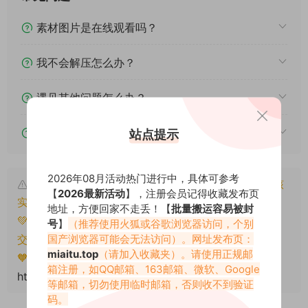
素材图片是在线观看吗？
我不会解压怎么办？
遇见其他问题怎么办？
该资源能搬运分享吗？
站点提示
2026年08月活动热门进行中，具体可参考
本文资源仅供个人参考学习，请勿批量搬运，一经核
【
2026最新活动
】，注册会员记得收藏发布页
实将封禁账号权限！
地址，方便回家不走丢！【
批量搬运容易被封
💚本文资源均来源网友分享，若侵犯了您的权益可以提
号
】
（推荐使用火狐或谷歌浏览器访问，个别
国产浏览器可能会无法访问）。网址发布页：
交工单处理。
miaitu.top
（请加入收藏夹）。请使用正规邮
🧡转载请注明出处！原文链接：
箱注册，如QQ邮箱、163邮箱、微软、Google
https://www.miaitu.com/79211.html
等邮箱，切勿使用临时邮箱，否则收不到验证
码。