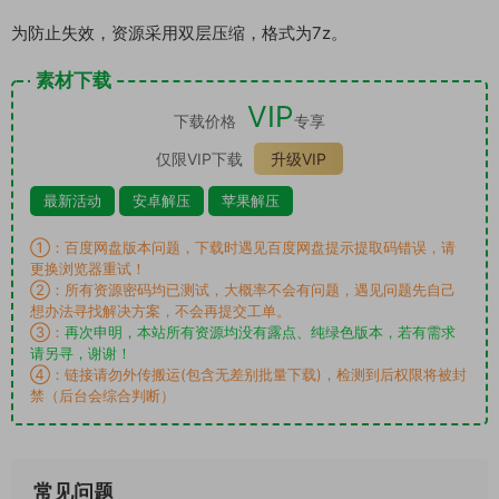
为防止失效，资源采用双层压缩，格式为7z。
素材下载
VIP
下载价格
专享
仅限VIP下载
升级VIP
最新活动
安卓解压
苹果解压
①：百度网盘版本问题，下载时遇见百度网盘提示提取码错误，请
更换浏览器重试！
②：所有资源密码均已测试，大概率不会有问题，遇见问题先自己
想办法寻找解决方案，不会再提交工单。
③：
再次申明，本站所有资源均没有露点、纯绿色版本，若有需求
请另寻，谢谢！
④：链接请勿外传搬运(包含无差别批量下载)，检测到后权限将被封
禁（后台会综合判断）
常见问题