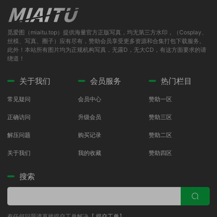
觅爱图（miaitu.top）提供海量官方正版写真，均无第三方水印，（Cosplay、
丝模、写真、圈子）应有尽有，赞助会员享受更多资源和合集打包下载服务。
此外！本站所有图片均为正规机构写真，无露D，无大CD，有这方面要求的请
绕道！
关于我们
会员服务
热门栏目
常见疑问
会员中心
赞助一区
正确访问
升级会员
赞助三区
解压问题
购买记录
赞助二区
关于我们
我的收藏
赞助四区
搜索
有任何问题请直接提交工单解决【
提交工单
】