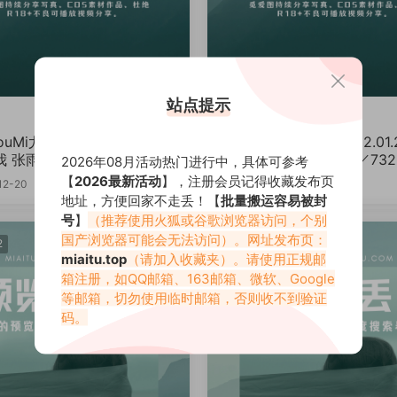
站点提示
ouMi尤蜜] 2022.01.24 今夜
008 [YouMi尤蜜] 2022.01
 张雨萌[37P／769MB]
辣的女友 李承美[38P／732
2026年08月活动热门进行中，具体可参考
【
2026最新活动
】，注册会员记得收藏发布页
12-20
2023-12-20
地址，方便回家不走丢！【
批量搬运容易被封
号
】
（推荐使用火狐或谷歌浏览器访问，个别
国产浏览器可能会无法访问）。网址发布页：
2
尤蜜2022
miaitu.top
（请加入收藏夹）。请使用正规邮
箱注册，如QQ邮箱、163邮箱、微软、Google
等邮箱，切勿使用临时邮箱，否则收不到验证
码。