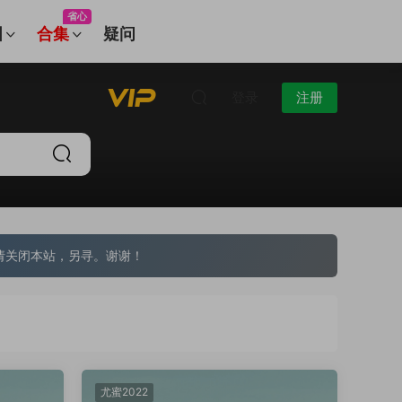
省心
图
合集
疑问
登录
注册
请关闭本站，另寻。谢谢！
尤蜜2022