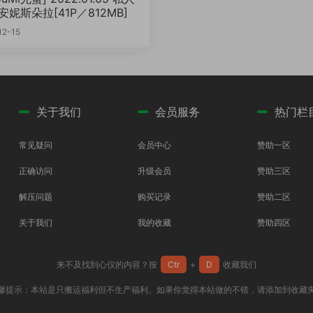
安妮斯朵拉[41P／812MB]
12-15
关于我们
会员服务
热门栏
常见疑问
会员中心
赞助一区
正确访问
升级会员
赞助三区
解压问题
购买记录
赞助二区
关于我们
我的收藏
赞助四区
来不及找到心仪的内容？按
Ctr
+
D
收藏我们
馨提示：本站是只搬运福利但不生产福利。如果你觉得本站做的不错，请添加到收藏