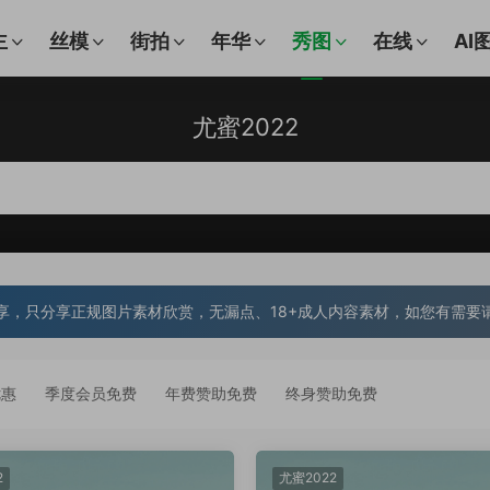
主
丝模
街拍
年华
秀图
在线
AI
尤蜜2022
享，只分享正规图片素材欣赏，无漏点、18+成人内容素材，如您有需要
优惠
季度会员免费
年费赞助免费
终身赞助免费
2
尤蜜2022