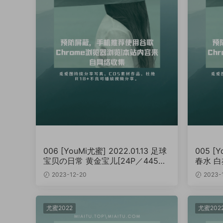
006 [YouMi尤蜜] 2022.01.13 足球
005 [Y
宝贝の日常 黄金宝儿[24P／445M
春水 白亦
B]
2023-12-20
2023-
尤蜜2022
尤蜜202