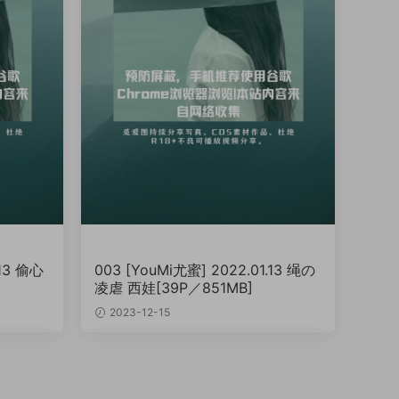
.13 偷心
003 [YouMi尤蜜] 2022.01.13 绳の
凌虐 西娃[39P／851MB]
2023-12-15