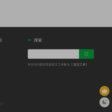
目
搜索
有任何问题请直接提交工单解决【
提交工单
】
夹！