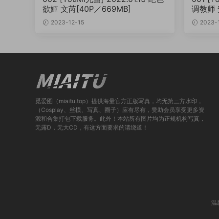
欲姬 文芮[40P／669MB]
调教师 
2023-12-15
2023-
觅爱图（miaitu.top）提供海量官方正版写真，均无第三方水印，
（Cosplay、丝模、写真、圈子）应有尽有，赞助会员享受更多资
源和合集打包下载服务。此外！本站所有图片均为正规机构写真，
无露D，无大CD，有这方面要求的请绕道！
温