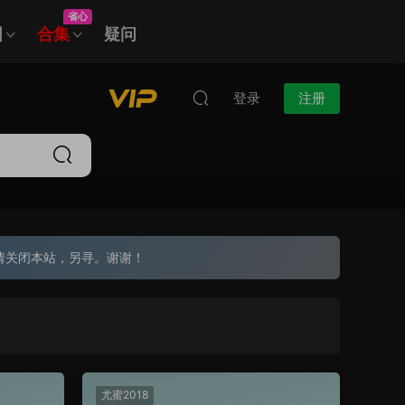
省心
图
合集
疑问
登录
注册
请关闭本站，另寻。谢谢！
尤蜜2018