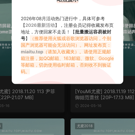
2026年08月活动热门进行中，具体可参考
【
2026最新活动
】，注册会员记得收藏发布页
地址，方便回家不走丢！【
批量搬运容易被封
号
】
（推荐使用火狐或谷歌浏览器访问，个别
国产浏览器可能会无法访问）。网址发布页：
miaitu.top
（请加入收藏夹）。请使用正规邮
箱注册，如QQ邮箱、163邮箱、微软、Google
等邮箱，切勿使用临时邮箱，否则收不到验证
码。
尤蜜] 2018.11.20 113 尹菲
[YouMi尤蜜] 2018.11.19 1
2P-21.07 MB]
御姐范蕾丝 [20P-17.13 MB]
05-16
2024-05-16
8
尤蜜2018