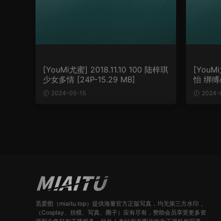
[YouMi尤蜜] 2018.11.10 100 陆梓琪
[YouMi
少女多情 [24P-15.29 MB]
怡 绑缚の
2024-05-15
2024-
觅爱图（miaitu.top）提供海量官方正版写真，均无第三方水印，
（Cosplay、丝模、写真、圈子）应有尽有，赞助会员享受更多资