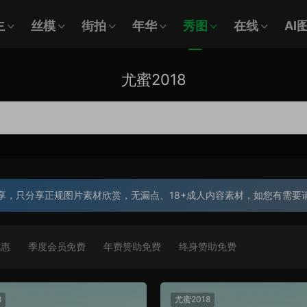
主
丝模
街拍
年华
秀图
在线
AI
尤蜜2018
享，只分享正规图片素材欣赏，无漏点、18+成人内容素材，如您有需要
优惠
季度会员免费
年费赞助免费
终身赞助免费
8
尤蜜2018