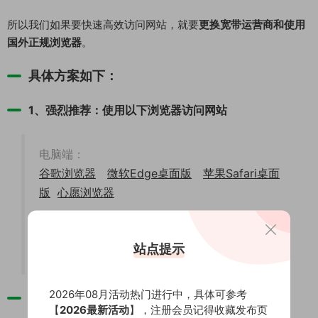
所以我们如果要快速高效访问网站，就要
更换宽带运营商和使用
国外正规浏览器
。
具体方案如下：
1、强烈推荐：使用以下浏览器访问网站
电脑端：
谷歌浏览器
微软Edge桌面版
苹果Safari桌面
版
心愿浏览器
手机端：
谷歌浏览器apk
微软Edge移动版
苹果Safari
站点提示
移动版
2026年08月活动热门进行中，具体可参考
2、初步尝试：使用电信宽带线路访问网站
【
2026最新活动
】，注册会员记得收藏发布页