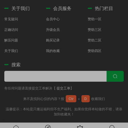
关于我们
会员服务
热门栏目
常见疑问
会员中心
赞助一区
正确访问
升级会员
赞助三区
解压问题
购买记录
赞助二区
关于我们
我的收藏
赞助四区
搜索
有任何问题请直接提交工单解决【
提交工单
】
来不及找到心仪的内容？按
Ctr
+
D
收藏我们
温馨提示：本站是只搬运福利但不生产福利。如果你觉得本站做的不错，请添
加到收藏夹！