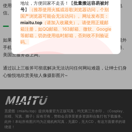
地址，方便回家不走丢！【
批量搬运容易被封
使用
爱加速
软件尝试切换到电信线路，比如厦门电信、绍兴电
号
】
（推荐使用火狐或谷歌浏览器访问，个别
信。在大部分地区即可正常访问网站。
国产浏览器可能会无法访问）。网址发布页：
miaitu.top
（请加入收藏夹）。请使用正规邮
3、终极大法：使用境外流量访问网站
箱注册，如QQ邮箱、163邮箱、微软、Google
等邮箱，切勿使用临时邮箱，否则收不到验证
如果切换到电信宽带线路依然无法访问网站，推荐手机使用境外
码。
手机流量上网，电脑使用远程桌面连接境外服务器，比如香港、
美国云服务器上网。
通过以上三板斧可彻底解决无法访问任何网站难题，让绅士们身
心愉悦地欣赏美钕人像摄影图片~
觅爱图（miaitu.top）提供海量官方正版写真，均无第三方水印，（Cosplay、
丝模、写真、圈子）应有尽有，赞助会员享受更多资源和合集打包下载服务。
此外！本站所有图片均为正规机构写真，无露D，无大CD，有这方面要求的请
绕道！