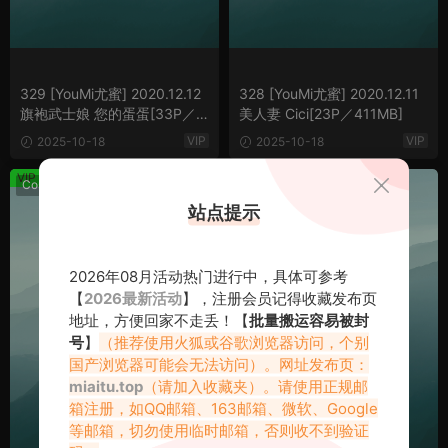
329 [YouMi尤蜜] 2020.12.12
328 [YouMi尤蜜] 2020.12.11
旗袍武士娘 您的蛋蛋[33P／6
美人妻 Cici[23P／411MB]
50MB]
VIP
VIP
2025-10-18
2025-10-18
VIP
VIP
Cosplay
尤蜜2020
站点提示
2026年08月活动热门进行中，具体可参考
【
2026最新活动
】，注册会员记得收藏发布页
地址，方便回家不走丢！【
批量搬运容易被封
号
】
（推荐使用火狐或谷歌浏览器访问，个别
国产浏览器可能会无法访问）。网址发布页：
miaitu.top
（请加入收藏夹）。请使用正规邮
箱注册，如QQ邮箱、163邮箱、微软、Google
等邮箱，切勿使用临时邮箱，否则收不到验证