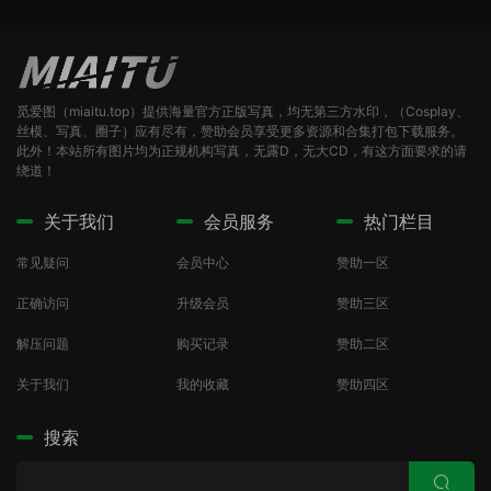
觅爱图（miaitu.top）提供海量官方正版写真，均无第三方水印，（Cosplay、
丝模、写真、圈子）应有尽有，赞助会员享受更多资源和合集打包下载服务。
此外！本站所有图片均为正规机构写真，无露D，无大CD，有这方面要求的请
绕道！
关于我们
会员服务
热门栏目
常见疑问
会员中心
赞助一区
正确访问
升级会员
赞助三区
解压问题
购买记录
赞助二区
关于我们
我的收藏
赞助四区
搜索