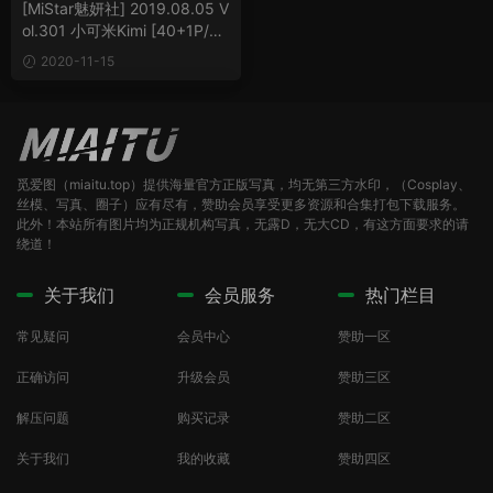
[MiStar魅妍社] 2019.08.05 V
ol.301 小可米Kimi [40+1P/96
MB]
2020-11-15
觅爱图（miaitu.top）提供海量官方正版写真，均无第三方水印，（Cosplay、
丝模、写真、圈子）应有尽有，赞助会员享受更多资源和合集打包下载服务。
此外！本站所有图片均为正规机构写真，无露D，无大CD，有这方面要求的请
绕道！
关于我们
会员服务
热门栏目
常见疑问
会员中心
赞助一区
正确访问
升级会员
赞助三区
解压问题
购买记录
赞助二区
关于我们
我的收藏
赞助四区