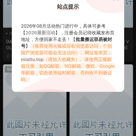
站点提示
2026年08月活动热门进行中，具体可参考
【
2026最新活动
】，注册会员记得收藏发布页
小狐狸
沈佳熹
地址，方便回家不走丢！【
批量搬运容易被封
[MiStar魅妍社] 2019.09.18 V
[MiStar魅妍社] 2019.09.10 V
号
】
（推荐使用火狐或谷歌浏览器访问，个别
OL.307 小狐狸Kathryn [33P/
OL.306 沈佳熹 [40P/83MB]
国产浏览器可能会无法访问）。网址发布页：
86MB]
2020-11-15
2020-11-15
miaitu.top
（请加入收藏夹）。请使用正规邮
箱注册，如QQ邮箱、163邮箱、微软、Google
魅妍社
魅妍社
等邮箱，切勿使用临时邮箱，否则收不到验证
码。