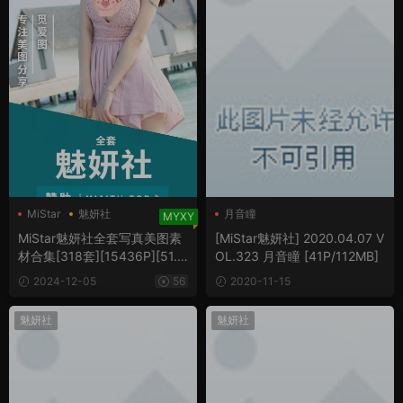
MiStar
魅妍社
月音瞳
MYXY
魅妍社写真
MiStar魅妍社全套写真美图素
[MiStar魅妍社] 2020.04.07 V
材合集[318套][15436P][51.9
OL.323 月音瞳 [41P/112MB]
GB]
2024-12-05
56
2020-11-15
魅妍社
魅妍社