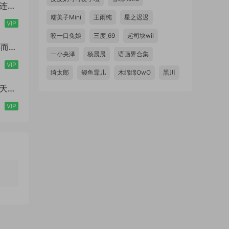
色连体
糯美子Mini
王雨纯
星之迟迟
VIP
咬一口兔娘
三度_69
起司块wii
古典而又
一小央泽
杨晨晨
语画界合集
VIP
绮太郎
鳗鱼霏儿
木绵绵OwO
黑川
桃之夭夭
VIP