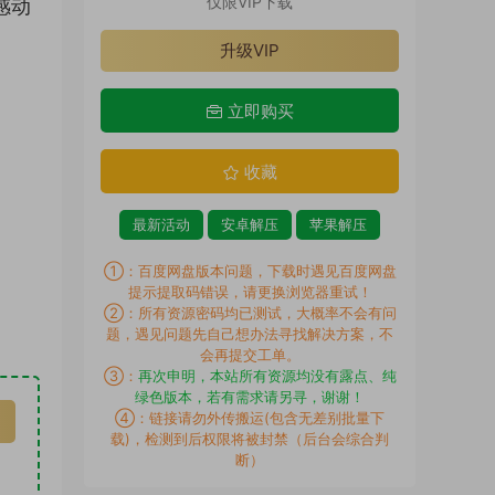
仅限VIP下载
感动
升级VIP
立即购买
收藏
最新活动
安卓解压
苹果解压
①：百度网盘版本问题，下载时遇见百度网盘
提示提取码错误，请更换浏览器重试！
②：所有资源密码均已测试，大概率不会有问
题，遇见问题先自己想办法寻找解决方案，不
会再提交工单。
③：
再次申明，本站所有资源均没有露点、纯
绿色版本，若有需求请另寻，谢谢！
④：链接请勿外传搬运(包含无差别批量下
载)，检测到后权限将被封禁（后台会综合判
断）