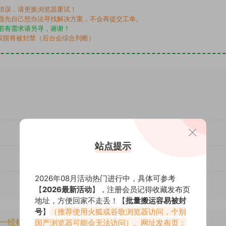
错误，请更换浏览器重试！
题先自己想办法寻找解决方案，不会再提交工单。
若有需求请另寻，谢谢！
权限将被封禁（后台会综合判断）
站点提示
2026年08月活动热门进行中，具体可参考
【
2026最新活动
】，注册会员记得收藏发布页
地址，方便回家不走丢！【
批量搬运容易被封
号
】
（推荐使用火狐或谷歌浏览器访问，个别
一经核实将封禁账号权限！
国产浏览器可能会无法访问）。网址发布页：