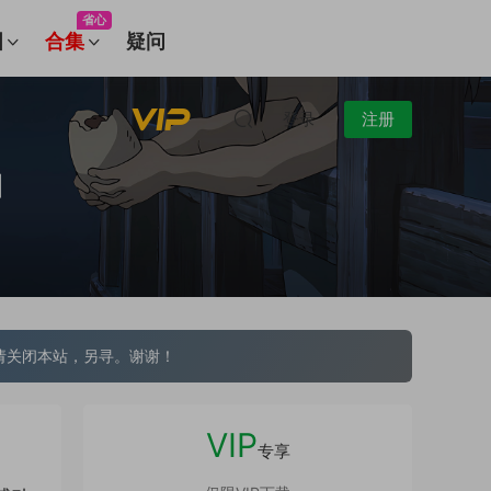
省心
图
合集
疑问
登录
注册
]
请关闭本站，另寻。谢谢！
VIP
专享