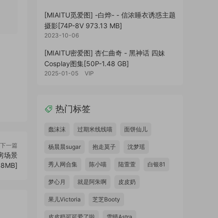
[MIAITU觅爱图] -白烨- - 信浓睡衣诱惑主题
摄影[74P-8V 973.13 MB]
2023-10-06
[MIAITU密爱图] 杏仁曲奇 - 黑神话 四妹
Cosplay图集[50P-1.48 GB]
2025-01-05
VIP
热门标签
蠢沫沫
过期米线线喵
面饼仙儿
下一篇
杨晨晨sugar
抱走莫子
沈梦瑶
健身房场景
秀人网合集
陈小喵
陆萱萱
白银81
48MB]
梦心月
就是阿朱啊
皮皮奶
果儿Victoria
芝芝Booty
皮皮奶可可爱了啦
雪晴Astra