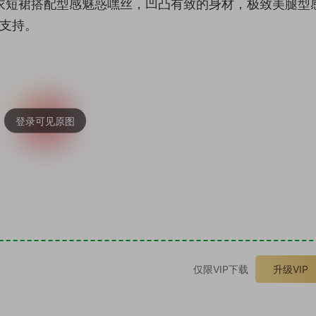
衣短裙搭配型感魅惑嘿丝，凹凸有致的身材，极致美腿型
多支持。
。
仅限VIP下载
升级VIP