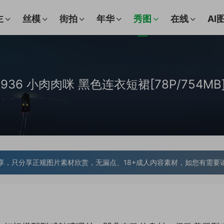
主
丝模
街拍
年华
秀图
在线
AI
O.10936 小肉肉咪 黑色连衣短裙[78P/754MB
享，只分享正规图片素材欣赏，无漏点、18+成人内容素材，如您有需要