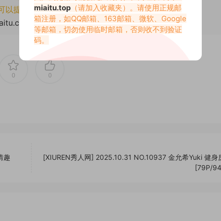
miaitu.top
（请加入收藏夹）。请使用正规邮
可以提交工单处理。
箱注册，如QQ邮箱、163邮箱、微软、Google
aitu.com/79558.html
等邮箱，切勿使用临时邮箱，否则收不到验证
码。
0
0
涩情趣
[XIUREN秀人网] 2025.10.31 NO.10937 金允希Yuki 
[79P/9