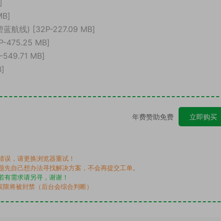
]
MB]
蓝航线) [32P-227.09 MB]
-475.25 MB]
549.71 MB]
]
年费赞助免费
立即购买
错误，请更换浏览器重试！
题先自己想办法寻找解决方案，不会再提交工单。
若有需求请另寻，谢谢！
权限将被封禁（后台会综合判断）