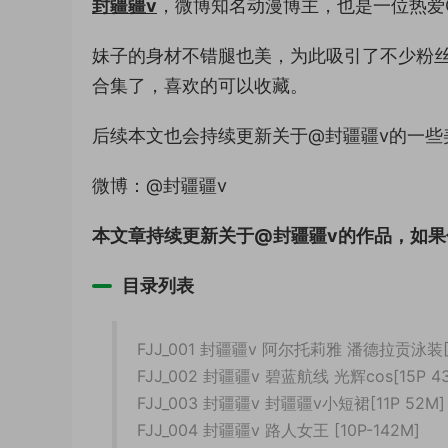
封疆疆v
，微博知名动漫博主，也是一位热爱C
妹子的身材不错腿也美，为此吸引了不少粉丝
合集了，喜欢的可以收藏。
后续本文也会持续更新关于@封疆疆v的一些
微博：@封疆疆v
本文章持续更新关于@封疆疆v的作品，如
目录列表
FJJ_001 封疆疆v 阿尔托莉雅 潘德拉贡泳装[1
FJJ_002 封疆疆v 碧蓝航线 光辉cos[15P 4
FJJ_003 封疆疆v 封疆疆v小短裙[11P 52M]
FJJ_004 封疆疆v 路人女王 [10P-142M]