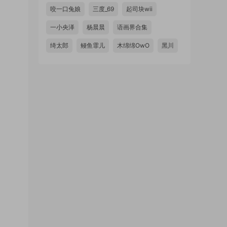
咬一口兔娘
三度_69
起司块wii
一小央泽
杨晨晨
语画界合集
绮太郎
鳗鱼霏儿
木绵绵OwO
黑川