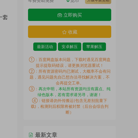
年费赞助免费
0
觅币
立即购买
一套
收藏
最新活动
安卓解压
苹果解压
①：百度网盘版本问题，下载时遇见百度网盘
提示提取码错误，请更换浏览器重试！
②：所有资源密码均已测试，大概率不会有问
题，遇见问题先自己想办法寻找解决方案，不
会再提交工单。
③：
再次申明，本站所有资源均没有露点、纯
绿色版本，若有需求请另寻，谢谢！
④：链接请勿外传搬运(包含无差别批量下
载)，检测到后权限将被封禁（后台会综合判
断）
最新文章