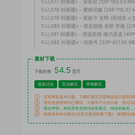
FJJ_077 封疆疆v - 泳装捏 [12P-183.53 MB
FJJ_078 封疆疆v - 蕾姆花嫁 [26P-118.37 
FJJ_079 封疆疆v - 莫妮卡 女郎 (死或生 x 碧
FJJ_080 封疆疆v - 碧蓝航线 柴郡 常服 [27P
FJJ_081 封疆疆v - 碧蓝航线 建武原皮 [40P-
FJJ_082 封疆疆v - 珍珠号 [32P-421.92 MB
素材下载
54.5
下载价格
觅币
最新活动
安卓解压
苹果解压
①：百度网盘版本问题，下载时遇见百度网盘提示提取码
②：所有资源密码均已测试，大概率不会有问题，遇见问
③：
再次申明，本站所有资源均没有露点、纯绿色版本，
④：链接请勿外传搬运(包含无差别批量下载)，检测到后