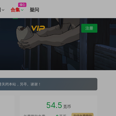
省心
图
合集
疑问
登录
注册
请关闭本站，另寻。谢谢！
54.5
觅币
升级年费赞助