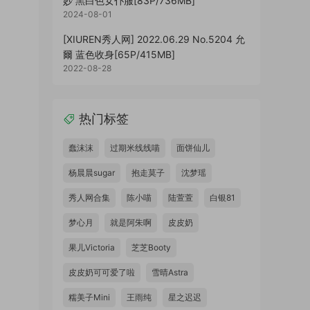
妙 黑白色女仆服[83P/736MB]
2024-08-01
[XIUREN秀人网] 2022.06.29 No.5204 允
爾 蓝色收身[65P/415MB]
2022-08-28
热门标签
蠢沫沫
过期米线线喵
面饼仙儿
杨晨晨sugar
抱走莫子
沈梦瑶
秀人网合集
陈小喵
陆萱萱
白银81
梦心月
就是阿朱啊
皮皮奶
果儿Victoria
芝芝Booty
皮皮奶可可爱了啦
雪晴Astra
糯美子Mini
王雨纯
星之迟迟