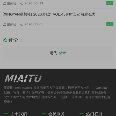
VIP
星颜社
2026-03-23
[XINGYAN星颜社] 2026.01.21 VOL.456 时安安 视觉张力
[83P/862MB]
VIP
星颜社
2026-03-03
评论
0
请先
登录
觅爱图（miaitu.top）提供海量官方正版写真，均无第三方水印，（Cosplay、
丝模、写真、圈子）应有尽有，赞助会员享受更多资源和合集打包下载服务。
此外！本站所有图片均为正规机构写真，无露D，无大CD，有这方面要求的请
绕道！
关于我们
会员服务
热门栏目