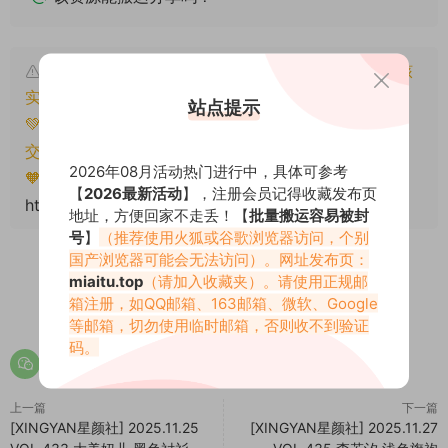
本文资源仅供个人参考学习，请勿批量搬运，一经核
实将封禁账号权限！
站点提示
💚本文资源均来源网友分享，若侵犯了您的权益可以提
交工单处理。
2026年08月活动热门进行中，具体可参考
🧡转载请注明出处！原文链接：
【
2026最新活动
】，注册会员记得收藏发布页
https://www.miaitu.com/79892.html
地址，方便回家不走丢！【
批量搬运容易被封
号
】
（推荐使用火狐或谷歌浏览器访问，个别
国产浏览器可能会无法访问）。网址发布页：
miaitu.top
（请加入收藏夹）。请使用正规邮
箱注册，如QQ邮箱、163邮箱、微软、Google
0
0
等邮箱，切勿使用临时邮箱，否则收不到验证
码。
上一篇
下一篇
[XINGYAN星颜社] 2025.11.25
[XINGYAN星颜社] 2025.11.27