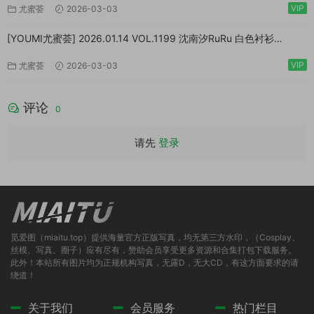
VIP
尤蜜荟
2026-03-03
[YOUMI尤蜜荟] 2026.01.14 VOL.1199 沈南汐RuRu 白色衬衫
[71P/586MB]
VIP
尤蜜荟
2026-03-03
评论
0
请先
登录
觅爱图（miaitu.top）提供海量官方正版写真，均无第三方水印，（Cosplay、
丝模、写真、圈子）应有尽有，赞助会员享受更多资源和合集打包下载服务。
此外！本站所有图片均为正规机构写真，无露D，无大CD，有这方面要求的请
绕道！
关于我们
会员服务
热门栏目