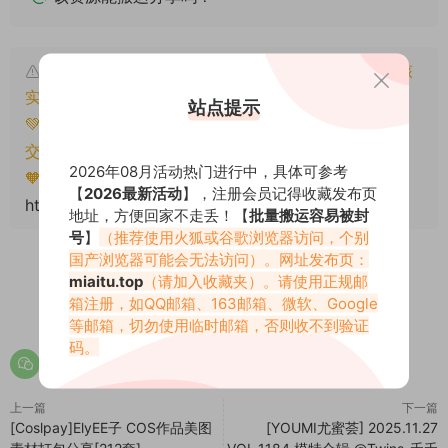
本文资源仅供个人参考学习，请勿批量搬运，一经核
实将封禁账号权限！
站点提示
💚本文资源均来源网友分享，若侵犯了您的权益可以提
交工单处理。
2026年08月活动热门进行中，具体可参考
🧡转载请注明出处！原文链接：
【
2026最新活动
】，注册会员记得收藏发布页
https://www.miaitu.com/79854.html
地址，方便回家不走丢！【
批量搬运容易被封
号
】
（推荐使用火狐或谷歌浏览器访问，个别
国产浏览器可能会无法访问）。网址发布页：
miaitu.top
（请加入收藏夹）。请使用正规邮
箱注册，如QQ邮箱、163邮箱、微软、Google
0
0
等邮箱，切勿使用临时邮箱，否则收不到验证
码。
上一篇
下一篇
[Coslpay]ElyEE子 COS作品美图
[YOUMI尤蜜荟] 2025.11.27