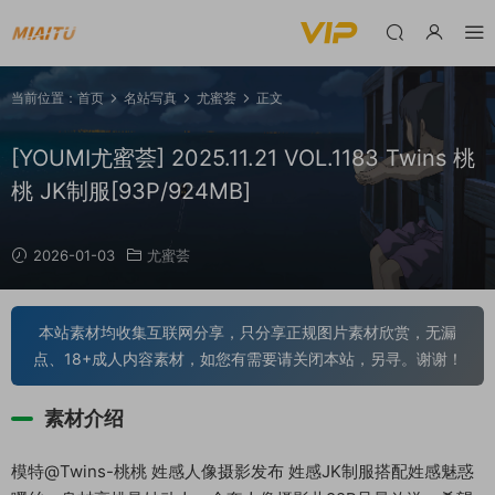
当前位置：
首页
名站写真
尤蜜荟
正文
[YOUMI尤蜜荟] 2025.11.21 VOL.1183 Twins 桃
桃 JK制服[93P/924MB]
2026-01-03
尤蜜荟
本站素材均收集互联网分享，只分享正规图片素材欣赏，无漏
点、18+成人内容素材，如您有需要请关闭本站，另寻。谢谢！
素材介绍
模特@Twins-桃桃 姓感人像摄影发布 姓感JK制服搭配姓感魅惑