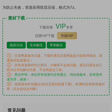
为防止失效，资源采用双层压缩，格式为7z。
素材下载
VIP
下载价格
专享
仅限VIP下载
升级VIP
最新活动
安卓解压
苹果解压
①：百度网盘版本问题，下载时遇见百度网盘提示提取码错误，请
更换浏览器重试！
②：所有资源密码均已测试，大概率不会有问题，遇见问题先自己
想办法寻找解决方案，不会再提交工单。
③：
再次申明，本站所有资源均没有露点、纯绿色版本，若有需求
请另寻，谢谢！
④：链接请勿外传搬运(包含无差别批量下载)，检测到后权限将被封
禁（后台会综合判断）
常见问题