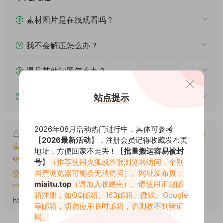
素材图片是在线观看吗？
我不会解压怎么办？
遇见其他问题怎么办？
该资源能搬运分享吗？
站点提示
2026年08月活动热门进行中，具体可参考
本文资源仅供个人参考学习，请勿批量搬运，一经核
【
2026最新活动
】，注册会员记得收藏发布页
实将封禁账号权限！
地址，方便回家不走丢！【
批量搬运容易被封
💚本文资源均来源网友分享，若侵犯了您的权益可以提
号
】
（推荐使用火狐或谷歌浏览器访问，个别
国产浏览器可能会无法访问）。网址发布页：
交工单处理。
miaitu.top
（请加入收藏夹）。请使用正规邮
🧡转载请注明出处！原文链接：
箱注册，如QQ邮箱、163邮箱、微软、Google
https://www.miaitu.com/79831.html
等邮箱，切勿使用临时邮箱，否则收不到验证
码。