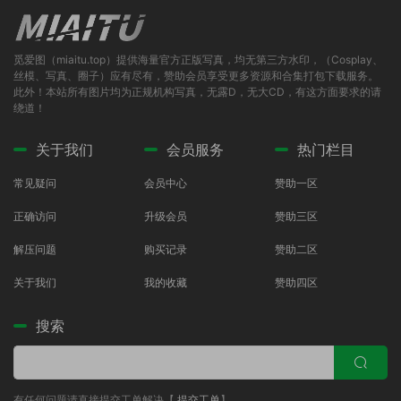
觅爱图（miaitu.top）提供海量官方正版写真，均无第三方水印，（Cosplay、
丝模、写真、圈子）应有尽有，赞助会员享受更多资源和合集打包下载服务。
此外！本站所有图片均为正规机构写真，无露D，无大CD，有这方面要求的请
绕道！
关于我们
会员服务
热门栏目
常见疑问
会员中心
赞助一区
正确访问
升级会员
赞助三区
解压问题
购买记录
赞助二区
关于我们
我的收藏
赞助四区
搜索
有任何问题请直接提交工单解决【
提交工单
】