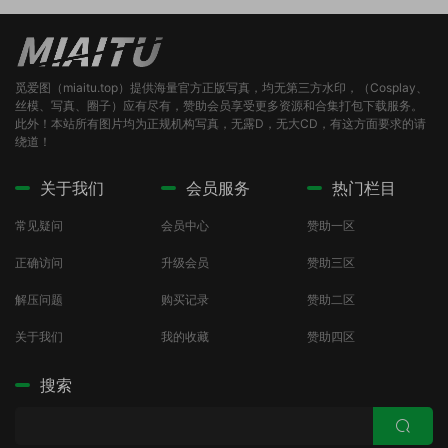
觅爱图（miaitu.top）提供海量官方正版写真，均无第三方水印，（Cosplay、
丝模、写真、圈子）应有尽有，赞助会员享受更多资源和合集打包下载服务。
此外！本站所有图片均为正规机构写真，无露D，无大CD，有这方面要求的请
绕道！
关于我们
会员服务
热门栏目
常见疑问
会员中心
赞助一区
正确访问
升级会员
赞助三区
解压问题
购买记录
赞助二区
关于我们
我的收藏
赞助四区
搜索