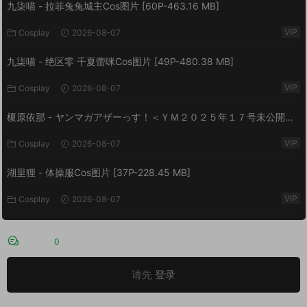
九柒喵 - 拉菲兔兔城主Cos图片 [60P-463.16 MB]
VIP
Cosplay
2026-08-07
九柒喵 - 绝区零 千夏蕾咪Cos图片 [49P-480.38 MB]
VIP
Cosplay
2026-08-07
榎原依那 - ヤンマガアザーっす！＜ＹＭ２０２５年１７号未公開カ
ット＞ ヤンマガデジタル写真集 [54P-60.7 MB]
VIP
Cosplay
2026-08-07
湖里狸 - 体操服Cos图片 [37P-228.45 MB]
VIP
Cosplay
2026-08-07
评论
0
请先
登录