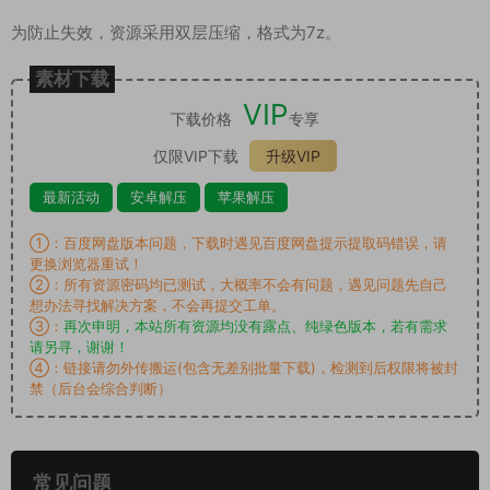
为防止失效，资源采用双层压缩，格式为7z。
素材下载
VIP
下载价格
专享
仅限VIP下载
升级VIP
最新活动
安卓解压
苹果解压
①：百度网盘版本问题，下载时遇见百度网盘提示提取码错误，请
更换浏览器重试！
②：所有资源密码均已测试，大概率不会有问题，遇见问题先自己
想办法寻找解决方案，不会再提交工单。
③：
再次申明，本站所有资源均没有露点、纯绿色版本，若有需求
请另寻，谢谢！
④：链接请勿外传搬运(包含无差别批量下载)，检测到后权限将被封
禁（后台会综合判断）
常见问题