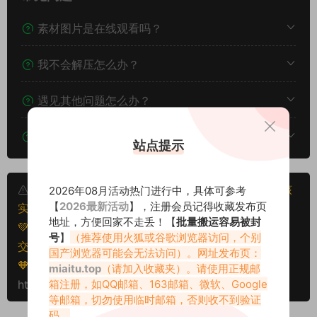
素材图片是在线观看吗？
我不会解压怎么办？
遇见其他问题怎么办？
该资源能搬运分享吗？
站点提示
本文资源仅供个人参考学习，请勿批量搬运，一经核
2026年08月活动热门进行中，具体可参考
【
2026最新活动
】，注册会员记得收藏发布页
实将封禁账号权限！
地址，方便回家不走丢！【
批量搬运容易被封
💚本文资源均来源网友分享，若侵犯了您的权益可以提
号
】
（推荐使用火狐或谷歌浏览器访问，个别
交工单处理。
国产浏览器可能会无法访问）。网址发布页：
🧡转载请注明出处！原文链接：
miaitu.top
（请加入收藏夹）。请使用正规邮
箱注册，如QQ邮箱、163邮箱、微软、Google
https://www.miaitu.com/79823.html
等邮箱，切勿使用临时邮箱，否则收不到验证
码。