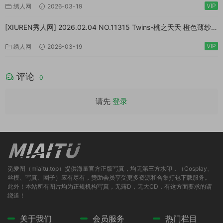
VIP
绣人网
2026-03-19
[XIUREN秀人网] 2026.02.04 NO.11315 Twins-桃之夭夭 橙色薄纱
[83P/1.10GB]
VIP
绣人网
2026-03-19
评论
0
请先
登录
觅爱图（miaitu.top）提供海量官方正版写真，均无第三方水印，（Cosplay、
丝模、写真、圈子）应有尽有，赞助会员享受更多资源和合集打包下载服务。
此外！本站所有图片均为正规机构写真，无露D，无大CD，有这方面要求的请
绕道！
关于我们
会员服务
热门栏目