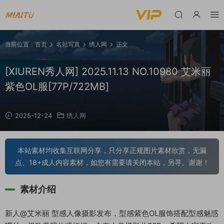
当前位置：
首页
名站写真
绣人网
正文
[XIUREN秀人网] 2025.11.13 NO.10980 艾米丽
紫色OL服[77P/722MB]
2025-12-24
绣人网
本站素材均收集互联网分享，只分享正规图片素材欣赏，无漏
点、18+成人内容素材，如您有需要请关闭本站，另寻。谢谢！
素材介绍
新人@艾米丽 型感人像摄影发布，型感紫色OL服饰搭配型感魅惑