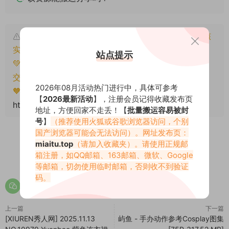
本文资源仅供个人参考学习，请勿批量搬运，一经核
实将封禁账号权限！
站点提示
💚本文资源均来源网友分享，若侵犯了您的权益可以提
交工单处理。
2026年08月活动热门进行中，具体可参考
🧡转载请注明出处！原文链接：
【
2026最新活动
】，注册会员记得收藏发布页
https://www.miaitu.com/79656.html
地址，方便回家不走丢！【
批量搬运容易被封
号
】
（推荐使用火狐或谷歌浏览器访问，个别
国产浏览器可能会无法访问）。网址发布页：
miaitu.top
（请加入收藏夹）。请使用正规邮
箱注册，如QQ邮箱、163邮箱、微软、Google
0
0
等邮箱，切勿使用临时邮箱，否则收不到验证
码。
上一篇
下一篇
[XIUREN秀人网] 2025.11.13
屿鱼 - 手办动作参考Cosplay图集