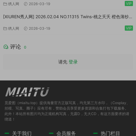
VIP
绣人网
2026-03-19
[XIUREN秀人网] 2026.02.04 NO.11315 Twins-桃之夭夭 橙色薄纱
[83P/1.10GB]
VIP
绣人网
2026-03-19
评论
0
请先
登录
觅爱图（miaitu.top）提供海量官方正版写真，均无第三方水印，（Cosplay、
丝模、写真、圈子）应有尽有，赞助会员享受更多资源和合集打包下载服务。
此外！本站所有图片均为正规机构写真，无露D，无大CD，有这方面要求的请
绕道！
关于我们
会员服务
热门栏目