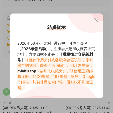
本文资源仅供个人参考学习，请勿批量搬运，一经核
实将封禁账号权限！
站点提示
💚本文资源均来源网友分享，若侵犯了您的权益可以提
交工单处理。
2026年08月活动热门进行中，具体可参考
🧡转载请注明出处！原文链接：
【
2026最新活动
】，注册会员记得收藏发布页
https://www.miaitu.com/79565.html
地址，方便回家不走丢！【
批量搬运容易被封
号
】
（推荐使用火狐或谷歌浏览器访问，个别
国产浏览器可能会无法访问）。网址发布页：
miaitu.top
（请加入收藏夹）。请使用正规邮
箱注册，如QQ邮箱、163邮箱、微软、Google
0
0
等邮箱，切勿使用临时邮箱，否则收不到验证
码。
上一篇
下一篇
[XIUREN秀人网] 2025.11.03
[XIUREN秀人网] 2025.11.03