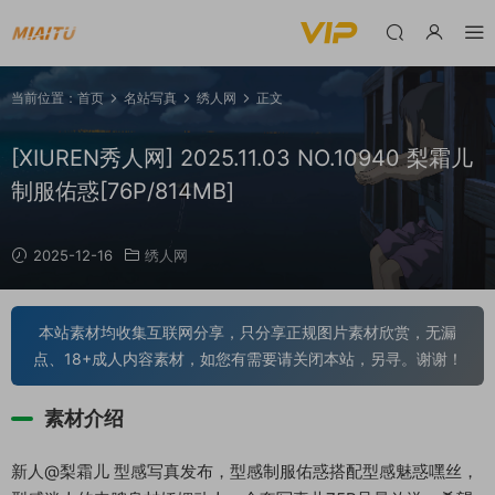
当前位置：
首页
名站写真
绣人网
正文
[XIUREN秀人网] 2025.11.03 NO.10940 梨霜儿
制服佑惑[76P/814MB]
2025-12-16
绣人网
本站素材均收集互联网分享，只分享正规图片素材欣赏，无漏
点、18+成人内容素材，如您有需要请关闭本站，另寻。谢谢！
素材介绍
新人@梨霜儿 型感写真发布，型感制服佑惑搭配型感魅惑嘿丝，