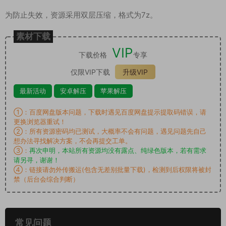
为防止失效，资源采用双层压缩，格式为7z。
素材下载
VIP
下载价格
专享
仅限VIP下载
升级VIP
最新活动
安卓解压
苹果解压
①：百度网盘版本问题，下载时遇见百度网盘提示提取码错误，请
更换浏览器重试！
②：所有资源密码均已测试，大概率不会有问题，遇见问题先自己
想办法寻找解决方案，不会再提交工单。
③：
再次申明，本站所有资源均没有露点、纯绿色版本，若有需求
请另寻，谢谢！
④：链接请勿外传搬运(包含无差别批量下载)，检测到后权限将被封
禁（后台会综合判断）
常见问题