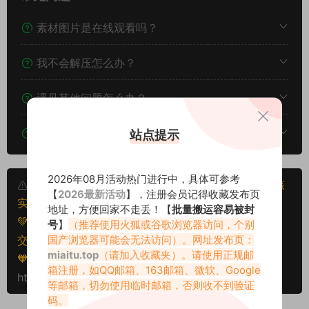
素材图片是在线观看吗？
我不会解压怎么办？
遇见其他问题怎么办？
该资源能搬运分享吗？
站点提示
2026年08月活动热门进行中，具体可参考
本文资源仅供个人参考学习，请勿批量搬运，一经核
【
2026最新活动
】，注册会员记得收藏发布页
实将封禁账号权限！
地址，方便回家不走丢！【
批量搬运容易被封
💚本文资源均来源网友分享，若侵犯了您的权益可以提
号
】
（推荐使用火狐或谷歌浏览器访问，个别
国产浏览器可能会无法访问）。网址发布页：
交工单处理。
miaitu.top
（请加入收藏夹）。请使用正规邮
🧡转载请注明出处！原文链接：
箱注册，如QQ邮箱、163邮箱、微软、Google
https://www.miaitu.com/79494.html
等邮箱，切勿使用临时邮箱，否则收不到验证
码。