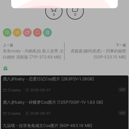
0
0
上一篇
下一篇
朱朱molly - 内购私拍 新人首秀 洁
虎森森(嗷呜虎虎) – 同事的秘密
白婚纱 清新版 [71P-372.69 MB]
[50P-533.15 MB]
猜你喜欢
鹿八岁baby - 恋爱日记Cos图片 [283P2V-1.28GB]
VIP
Cosplay
2026-08-07
鹿八岁baby - 碎蝶梦Cos图片 [125P70GIF-1V 1.83 GB]
VIP
Cosplay
2026-08-07
九柒喵 - 拉菲兔兔城主Cos图片 [60P-463.16 MB]