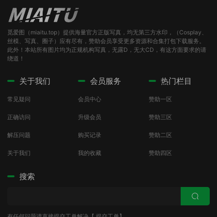
觅爱图（miaitu.top）提供海量官方正版写真，均无第三方水印，（Cosplay、
丝模、写真、圈子）应有尽有，赞助会员享受更多资源和合集打包下载服务。
此外！本站所有图片均为正规机构写真，无露D，无大CD，有这方面要求的请
绕道！
关于我们
会员服务
热门栏目
常见疑问
会员中心
赞助一区
正确访问
升级会员
赞助三区
解压问题
购买记录
赞助二区
关于我们
我的收藏
赞助四区
搜索
有任何问题请直接提交工单解决【
提交工单
】