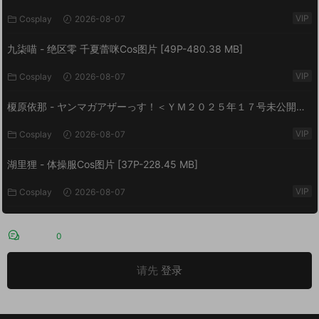
VIP
Cosplay
2026-08-07
九柒喵 - 绝区零 千夏蕾咪Cos图片 [49P-480.38 MB]
VIP
Cosplay
2026-08-07
榎原依那 - ヤンマガアザーっす！＜ＹＭ２０２５年１７号未公開カ
ット＞ ヤンマガデジタル写真集 [54P-60.7 MB]
VIP
Cosplay
2026-08-07
湖里狸 - 体操服Cos图片 [37P-228.45 MB]
VIP
Cosplay
2026-08-07
评论
0
请先
登录