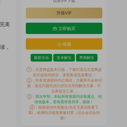
仅限VIP下载
盛
升级VIP
力完美
立即购买
收藏
解读，
最新活动
安卓解压
苹果解压
①：百度网盘版本问题，下载时遇见百度网盘
提示提取码错误，请更换浏览器重试！
②：所有资源密码均已测试，大概率不会有问
题，遇见问题先自己想办法寻找解决方案，不
会再提交工单。
③：
再次申明，本站所有资源均没有露点、纯
绿色版本，若有需求请另寻，谢谢！
④：链接请勿外传搬运(包含无差别批量下
载)，检测到后权限将被封禁（后台会综合判
断）