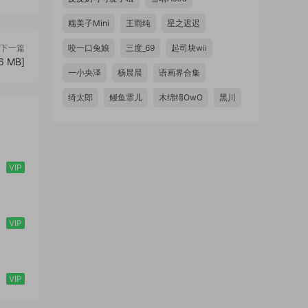
糯美子Mini
王雨纯
星之迟迟
下一篇
咬一口兔娘
三度_69
起司块wii
6 MB]
一小央泽
杨晨晨
语画界合集
绮太郎
鳗鱼霏儿
木绵绵OwO
黑川
VIP
VIP
VIP