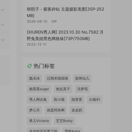
韩熙子 - 紫夜碎钻 主题摄影美图[35P-252
MB]
2026-06-10
VIP
[XIUREN秀人网] 2023.10.30 No.7582 月
野兔美妞黑色网格袜[73P/750MB]
2023-12-11
热门标签
蠢沫沫
过期米线线喵
面饼仙儿
杨晨晨sugar
抱走莫子
沈梦瑶
秀人网合集
陈小喵
陆萱萱
白银81
梦心月
就是阿朱啊
皮皮奶
果儿Victoria
芝芝Booty
皮皮奶可可爱了啦
雪晴Astra