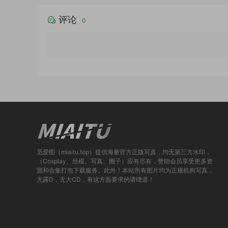
评论
0
觅爱图（miaitu.top）提供海量官方正版写真，均无第三方水印，
（Cosplay、丝模、写真、圈子）应有尽有，赞助会员享受更多资
源和合集打包下载服务。此外！本站所有图片均为正规机构写真，
无露D，无大CD，有这方面要求的请绕道！