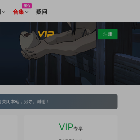
省心
图
合集
疑问
登录
注册
请关闭本站，另寻。谢谢！
VIP
专享