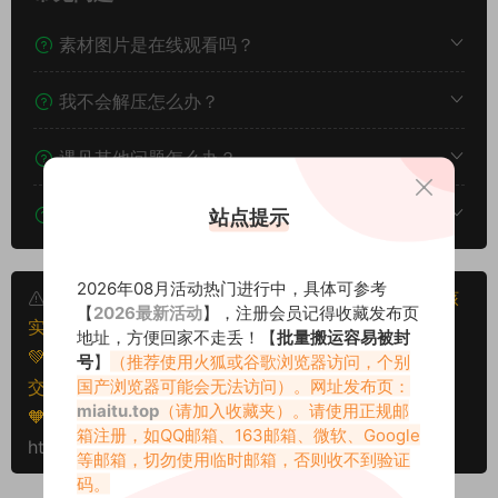
素材图片是在线观看吗？
我不会解压怎么办？
遇见其他问题怎么办？
该资源能搬运分享吗？
站点提示
2026年08月活动热门进行中，具体可参考
本文资源仅供个人参考学习，请勿批量搬运，一经核
【
2026最新活动
】，注册会员记得收藏发布页
实将封禁账号权限！
地址，方便回家不走丢！【
批量搬运容易被封
💚本文资源均来源网友分享，若侵犯了您的权益可以提
号
】
（推荐使用火狐或谷歌浏览器访问，个别
国产浏览器可能会无法访问）。网址发布页：
交工单处理。
miaitu.top
（请加入收藏夹）。请使用正规邮
🧡转载请注明出处！原文链接：
箱注册，如QQ邮箱、163邮箱、微软、Google
https://www.miaitu.com/79201.html
等邮箱，切勿使用临时邮箱，否则收不到验证
码。