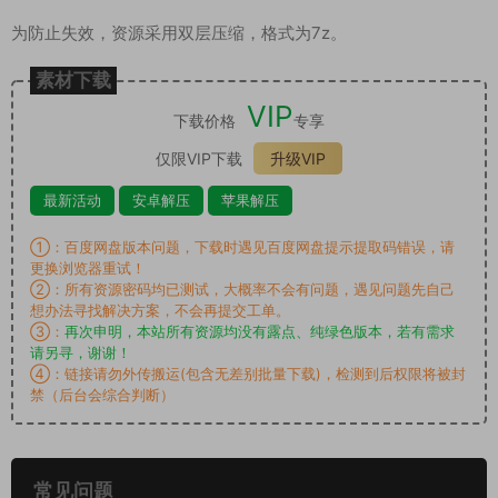
为防止失效，资源采用双层压缩，格式为7z。
素材下载
VIP
下载价格
专享
仅限VIP下载
升级VIP
最新活动
安卓解压
苹果解压
①：百度网盘版本问题，下载时遇见百度网盘提示提取码错误，请
更换浏览器重试！
②：所有资源密码均已测试，大概率不会有问题，遇见问题先自己
想办法寻找解决方案，不会再提交工单。
③：
再次申明，本站所有资源均没有露点、纯绿色版本，若有需求
请另寻，谢谢！
④：链接请勿外传搬运(包含无差别批量下载)，检测到后权限将被封
禁（后台会综合判断）
常见问题