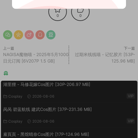
0
0
上一篇
下一篇
NAGISA魔物喵 - 2025年5月1000
过期米线线喵 - 记忆胶片 [53P-
日元订阅 [6V207P 1.5 GB]
125.96 MB]
猜你喜欢
湖里狸 - 马修花嫁Cos图片 [30P-206.97 MB]
VIP
Cosplay
2026-08-06
呙呙 碧蓝航线 建武Cos图片 [37P-231.36 MB]
VIP
Cosplay
2026-08-06
雇頁頁 - 黑馆晴奈Cos图片 [17P-124.96 MB]