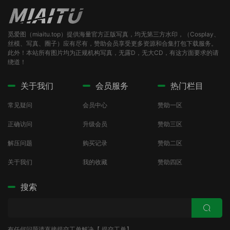
觅爱图（miaitu.top）提供海量官方正版写真，均无第三方水印，（Cosplay、
丝模、写真、圈子）应有尽有，赞助会员享受更多资源和合集打包下载服务。
此外！本站所有图片均为正规机构写真，无露D，无大CD，有这方面要求的请
绕道！
关于我们
会员服务
热门栏目
常见疑问
会员中心
赞助一区
正确访问
升级会员
赞助三区
解压问题
购买记录
赞助二区
关于我们
我的收藏
赞助四区
搜索
有任何问题请直接提交工单解决【
提交工单
】