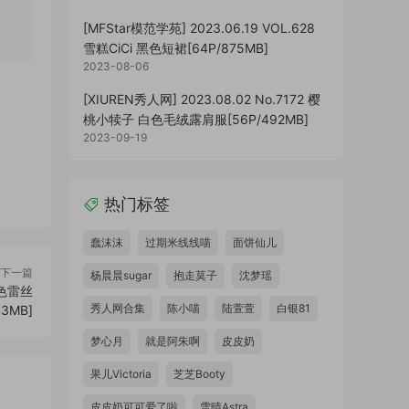
[MFStar模范学苑] 2023.06.19 VOL.628
雪糕CiCi 黑色短裙[64P/875MB]
2023-08-06
[XIUREN秀人网] 2023.08.02 No.7172 樱
桃小犊子 白色毛绒露肩服[56P/492MB]
2023-09-19
热门标签
蠢沫沫
过期米线线喵
面饼仙儿
下一篇
杨晨晨sugar
抱走莫子
沈梦瑶
 白色雷丝
秀人网合集
陈小喵
陆萱萱
白银81
43MB]
梦心月
就是阿朱啊
皮皮奶
果儿Victoria
芝芝Booty
皮皮奶可可爱了啦
雪晴Astra