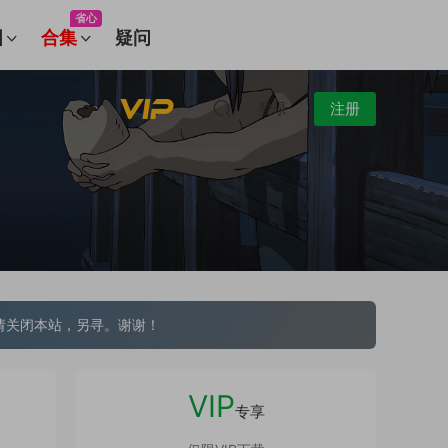
省心
图
合集
疑问
登录
注册
请关闭本站，另寻。谢谢！
VIP
专享