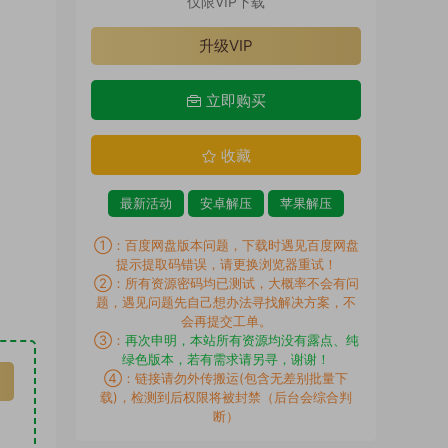
仅限VIP下载
升级VIP
立即购买
收藏
最新活动
安卓解压
苹果解压
①：百度网盘版本问题，下载时遇见百度网盘
提示提取码错误，请更换浏览器重试！
②：所有资源密码均已测试，大概率不会有问
题，遇见问题先自己想办法寻找解决方案，不
会再提交工单。
③：
再次申明，本站所有资源均没有露点、纯
绿色版本，若有需求请另寻，谢谢！
④：链接请勿外传搬运(包含无差别批量下
载)，检测到后权限将被封禁（后台会综合判
断）