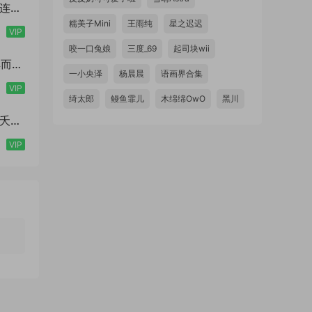
色连体
糯美子Mini
王雨纯
星之迟迟
VIP
咬一口兔娘
三度_69
起司块wii
古典而又
一小央泽
杨晨晨
语画界合集
VIP
绮太郎
鳗鱼霏儿
木绵绵OwO
黑川
桃之夭夭
VIP