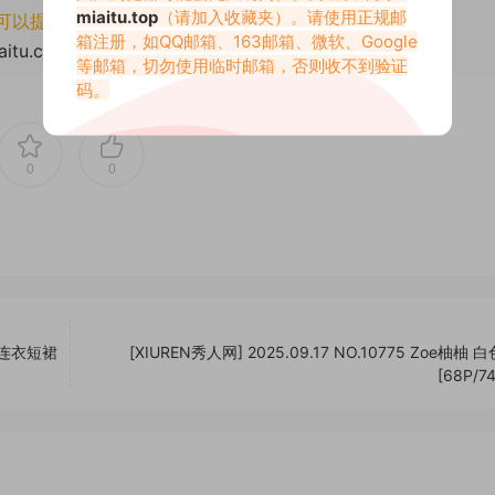
miaitu.top
（请加入收藏夹）。请使用正规邮
可以提交工单处理。
箱注册，如QQ邮箱、163邮箱、微软、Google
aitu.com/78953.html
等邮箱，切勿使用临时邮箱，否则收不到验证
码。
0
0
白色连衣短裙
[XIUREN秀人网] 2025.09.17 NO.10775 Zoe柚柚
[68P/7