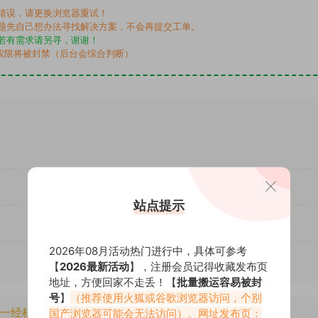
错误，请更换浏览器重试！
题先自己想办法寻找解决方案，不会再提交工单。
若有需求请另寻，谢谢！
权限将被封禁（后台会综合判断）
站点提示
2026年08月活动热门进行中，具体可参考
【
2026最新活动
】，注册会员记得收藏发布页
地址，方便回家不走丢！【
批量搬运容易被封
号
】
（推荐使用火狐或谷歌浏览器访问，个别
一经核实将封禁账号权限！
国产浏览器可能会无法访问）。网址发布页：