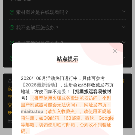
素材图片是在线观看吗？
我不会解压怎么办？
遇见其他问题怎么办？
该资源能搬运分享吗？
站点提示
2026年08月活动热门进行中，具体可参考
本文资源仅供个人参考学习，请勿批量搬运，一经核
【
2026最新活动
】，注册会员记得收藏发布页
实将封禁账号权限！
地址，方便回家不走丢！【
批量搬运容易被封
💚本文资源均来源网友分享，若侵犯了您的权益可以提
号
】
（推荐使用火狐或谷歌浏览器访问，个别
国产浏览器可能会无法访问）。网址发布页：
交工单处理。
miaitu.top
（请加入收藏夹）。请使用正规邮
🧡转载请注明出处！原文链接：
箱注册，如QQ邮箱、163邮箱、微软、Google
https://www.miaitu.com/78876.html
等邮箱，切勿使用临时邮箱，否则收不到验证
码。