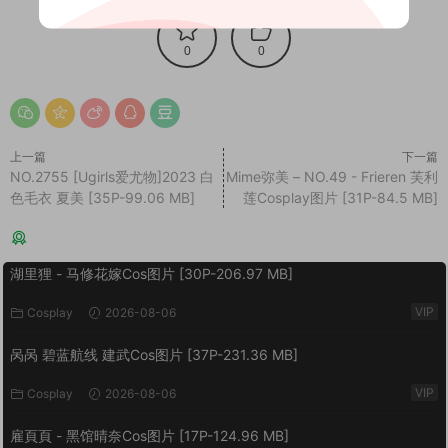
0
0
上一篇
下一篇
NO.2755 [Ugirls爱尤物]2023 白
Mime弥美 – NO.49 - Frieren 芙利
色毛衣 夏美 [35P-99.06 MB]
莲Cosplay图片 [31P-84.5 MB]
猜你喜欢
湖里狸 - 马修花嫁Cos图片 [30P-206.97 MB]
VIP
Cosplay
2026-08-06
呙呙 碧蓝航线 建武Cos图片 [37P-231.36 MB]
VIP
Cosplay
2026-08-06
雇頁頁 - 黑馆晴奈Cos图片 [17P-124.96 MB]