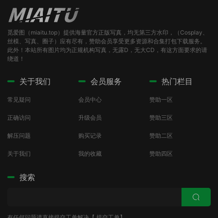
觅爱图（miaitu.top）提供海量官方正版写真，均无第三方水印，（Cosplay、
丝模、写真、圈子）应有尽有，赞助会员享受更多资源和合集打包下载服务。
此外！本站所有图片均为正规机构写真，无露D，无大CD，有这方面要求的请
绕道！
关于我们
会员服务
热门栏目
常见疑问
会员中心
赞助一区
正确访问
升级会员
赞助三区
解压问题
购买记录
赞助二区
关于我们
我的收藏
赞助四区
搜索
有任何问题请直接提交工单解决【
提交工单
】