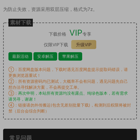
为防止失效，资源采用双层压缩，格式为7z。
素材下载
VIP
下载价格
专享
仅限VIP下载
升级VIP
最新活动
安卓解压
苹果解压
①：百度网盘版本问题，下载时遇见百度网盘提示提取码错误，请
更换浏览器重试！
②：所有资源密码均已测试，大概率不会有问题，遇见问题先自己
想办法寻找解决方案，不会再提交工单。
③：
再次申明，本站所有资源均没有露点、纯绿色版本，若有需求
请另寻，谢谢！
④：链接请勿外传搬运(包含无差别批量下载)，检测到后权限将被封
禁（后台会综合判断）
常见问题