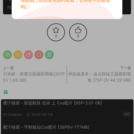
码。
https://www.miaitu.com/78747.html
0
0
上一篇
下一篇
日奈娇 - 前妻主题摄影图集[201P-
神楽坂真冬 - 波点辣妹主题摄影图
5V 1.68 GB]
集 [75P-2V 44.39 MB]
猜你喜欢
蜜汁猫裘 - 碧蓝航线 信浓 上 Cos图片 [95P-3.01 GB]
VIP
Cosplay
2026-08-08
蜜汁猫裘 - 守财狐仙Cos图片 [38P6V-777MB]