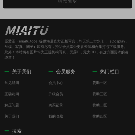
请先
登录
觅爱图（miaitu.top）提供海量官方正版写真，均无第三方水印，（Cosplay、
丝模、写真、圈子）应有尽有，赞助会员享受更多资源和合集打包下载服务。
此外！本站所有图片均为正规机构写真，无露D，无大CD，有这方面要求的请
绕道！
关于我们
会员服务
热门栏目
常见疑问
会员中心
赞助一区
正确访问
升级会员
赞助三区
解压问题
购买记录
赞助二区
关于我们
我的收藏
赞助四区
搜索