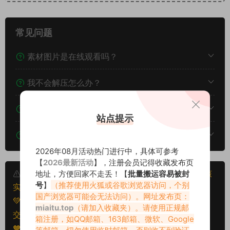
常见问题
素材图片是在线观看吗？
我不会解压怎么办？
遇见其他问题怎么办？
站点提示
该资源能搬运分享吗？
2026年08月活动热门进行中，具体可参考
【
2026最新活动
】，注册会员记得收藏发布页
本文资源仅供个人参考学习，请勿批量搬运，一经核
地址，方便回家不走丢！【
批量搬运容易被封
号
】
（推荐使用火狐或谷歌浏览器访问，个别
实将封禁账号权限！
国产浏览器可能会无法访问）。网址发布页：
💚本文资源均来源网友分享，若侵犯了您的权益可以提
miaitu.top
（请加入收藏夹）。请使用正规邮
交工单处理。
箱注册，如QQ邮箱、163邮箱、微软、Google
🧡转载请注明出处！原文链接：
等邮箱，切勿使用临时邮箱，否则收不到验证