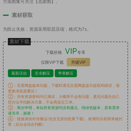
方面图集可关注【觅爱图】。
素材获取
为防止失效，资源采用双层压缩，格式为7z。
素材下载
VIP
下载价格
专享
仅限VIP下载
升级VIP
最新活动
安卓解压
苹果解压
①：百度网盘版本问题，下载时遇见百度网盘提示提取码错误，请
更换浏览器重试！
②：所有资源密码均已测试，大概率不会有问题，遇见问题先自己
想办法寻找解决方案，不会再提交工单。
③：
再次申明，本站所有资源均没有露点、纯绿色版本，若有需求
请另寻，谢谢！
④：链接请勿外传搬运(包含无差别批量下载)，检测到后权限将被封
禁（后台会综合判断）