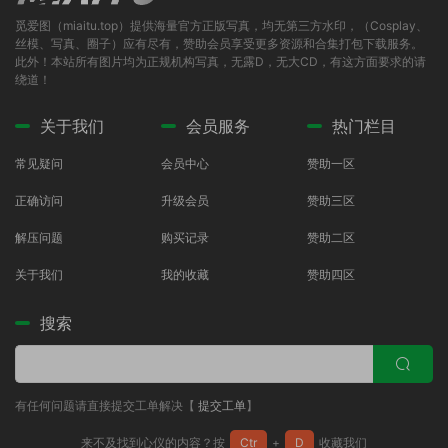
觅爱图（miaitu.top）提供海量官方正版写真，均无第三方水印，（Cosplay、
丝模、写真、圈子）应有尽有，赞助会员享受更多资源和合集打包下载服务。
此外！本站所有图片均为正规机构写真，无露D，无大CD，有这方面要求的请
绕道！
关于我们
会员服务
热门栏目
常见疑问
会员中心
赞助一区
正确访问
升级会员
赞助三区
解压问题
购买记录
赞助二区
关于我们
我的收藏
赞助四区
搜索
有任何问题请直接提交工单解决【
提交工单
】
来不及找到心仪的内容？按
Ctr
+
D
收藏我们