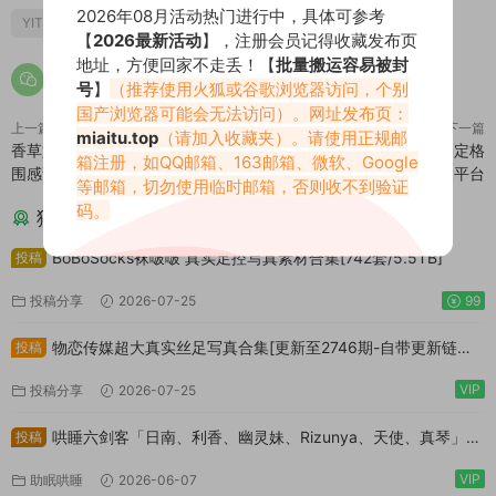
2026年08月活动热门进行中，具体可参考
YITUYU艺图语
艺图语
【
2026最新活动
】，注册会员记得收藏发布页
地址，方便回家不走丢！【
批量搬运容易被封
号
】
（推荐使用火狐或谷歌浏览器访问，个别
国产浏览器可能会无法访问）。网址发布页：
上一篇
下一篇
miaitu.top
（请加入收藏夹）。请使用正规邮
香草奶喵软糯清甜，治愈满分的氛
YITUYU艺图语：以影为诗，定格
箱注册，如QQ邮箱、163邮箱、微软、Google
围感甜系博主
极致质感的艺术影像平台
等邮箱，切勿使用临时邮箱，否则收不到验证
码。
猜你喜欢
BoBoSocks袜啵啵 真实足控写真素材合集[742套/5.5TB]
投稿
投稿分享
2026-07-25
99
物恋传媒超大真实丝足写真合集[更新至2746期-自带更新链
投稿
接/14.5TB+]
VIP
投稿分享
2026-07-25
哄睡六剑客「日南、利香、幽灵妹、Rizunya、天使、真琴」作
投稿
品大合集[2746GB]
VIP
助眠哄睡
2026-06-07