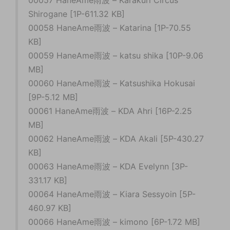
00057 HaneAme雨波 – Karakuri Circus
Shirogane [1P-611.32 KB]
00058 HaneAme雨波 – Katarina [1P-70.55
KB]
00059 HaneAme雨波 – katsu shika [10P-9.06
MB]
00060 HaneAme雨波 – Katsushika Hokusai
[9P-5.12 MB]
00061 HaneAme雨波 – KDA Ahri [16P-2.25
MB]
00062 HaneAme雨波 – KDA Akali [5P-430.27
KB]
00063 HaneAme雨波 – KDA Evelynn [3P-
331.17 KB]
00064 HaneAme雨波 – Kiara Sessyoin [5P-
460.97 KB]
00066 HaneAme雨波 – kimono [6P-1.72 MB]