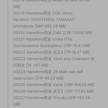
00218 HaneAme雨波 Rebecca [46P-80.66
MB]
00219 HaneAme雨波 DOA Venus
Vacation《NYOTENGU TAMAKAI》
photobook [98P-265.28 MB]
00220 HaneAme雨波 Daki [23P-114.66 MB]
00221 HaneAme雨波 Ichika (The
Quintessential Quintuplets) [10P-19.41 MB]
00222 HaneAme雨波 龙王3 [7P-16.47 MB]
00223 HaneAme雨波 AzurLane Chapeyev 恰
巴耶夫 [1V 1.87 MB]
00224 HaneAme雨波 2B Main suit self
destruction [21P-49.22 MB]
00225 HaneAme雨波 Kaine [28P-154.28 MB]
00226 HaneAme雨波 龙王3 [35P-117.93 MB]
00227 HaneAme雨波 Shizuku [41P-150.28
MB]