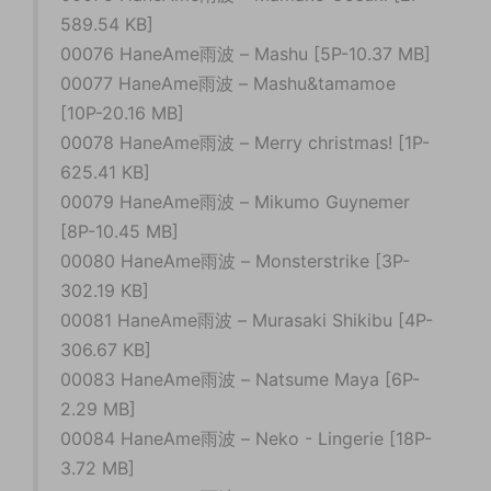
589.54 KB]
00076 HaneAme雨波 – Mashu [5P-10.37 MB]
00077 HaneAme雨波 – Mashu&tamamoe
[10P-20.16 MB]
00078 HaneAme雨波 – Merry christmas! [1P-
625.41 KB]
00079 HaneAme雨波 – Mikumo Guynemer
[8P-10.45 MB]
00080 HaneAme雨波 – Monsterstrike [3P-
302.19 KB]
00081 HaneAme雨波 – Murasaki Shikibu [4P-
306.67 KB]
00083 HaneAme雨波 – Natsume Maya [6P-
2.29 MB]
00084 HaneAme雨波 – Neko - Lingerie [18P-
3.72 MB]