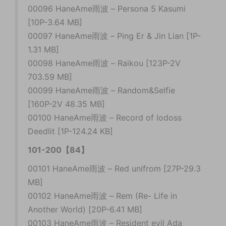
00096 HaneAme雨波 – Persona 5 Kasumi
[10P-3.64 MB]
00097 HaneAme雨波 – Ping Er & Jin Lian [1P-
1.31 MB]
00098 HaneAme雨波 – Raikou [123P-2V
703.59 MB]
00099 HaneAme雨波 – Random&Selfie
[160P-2V 48.35 MB]
00100 HaneAme雨波 – Record of lodoss
Deedlit [1P-124.24 KB]
101-200【84】
00101 HaneAme雨波 – Red unifrom [27P-29.3
MB]
00102 HaneAme雨波 – Rem (Re- Life in
Another World) [20P-6.41 MB]
00103 HaneAme雨波 – Resident evil Ada