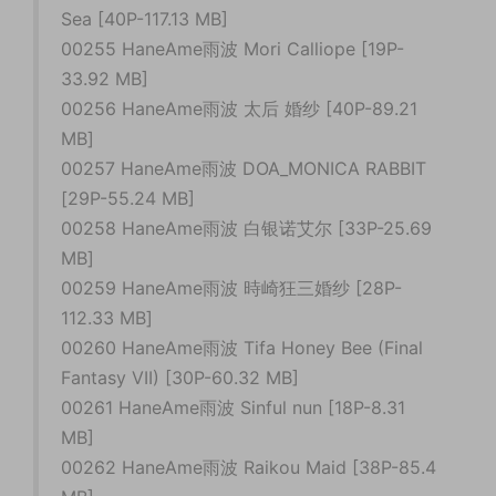
Sea [40P-117.13 MB]
00255 HaneAme雨波 Mori Calliope [19P-
33.92 MB]
00256 HaneAme雨波 太后 婚纱 [40P-89.21
MB]
00257 HaneAme雨波 DOA_MONICA RABBIT
[29P-55.24 MB]
00258 HaneAme雨波 白银诺艾尔 [33P-25.69
MB]
00259 HaneAme雨波 時崎狂三婚纱 [28P-
112.33 MB]
00260 HaneAme雨波 Tifa Honey Bee (Final
Fantasy VII) [30P-60.32 MB]
00261 HaneAme雨波 Sinful nun [18P-8.31
MB]
00262 HaneAme雨波 Raikou Maid [38P-85.4