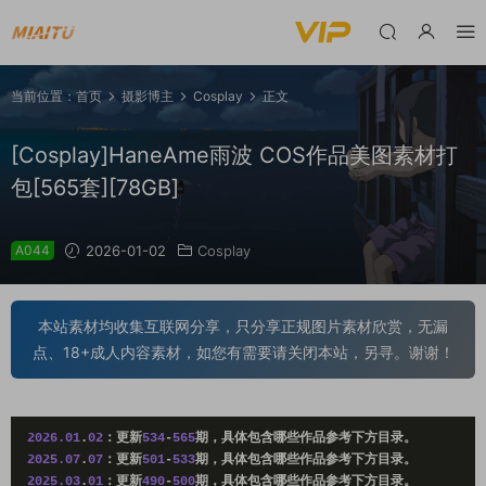
当前位置：
首页
摄影博主
Cosplay
正文
[Cosplay]HaneAme雨波 COS作品美图素材打
包[565套][78GB]
A044
2026-01-02
Cosplay
本站素材均收集互联网分享，只分享正规图片素材欣赏，无漏
点、18+成人内容素材，如您有需要请关闭本站，另寻。谢谢！
2026.01
.
02
：更新
534
-
565
期，具体包含哪些作品参考下方目录。
2025.07
.
07
：更新
501
-
533
期，具体包含哪些作品参考下方目录。
2025.03
.
01
：更新
490
-
500
期，具体包含哪些作品参考下方目录。