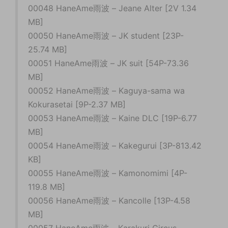
00048 HaneAme雨波 – Jeane Alter [2V 1.34
MB]
00050 HaneAme雨波 – JK student [23P-
25.74 MB]
00051 HaneAme雨波 – JK suit [54P-73.36
MB]
00052 HaneAme雨波 – Kaguya-sama wa
Kokurasetai [9P-2.37 MB]
00053 HaneAme雨波 – Kaine DLC [19P-6.77
MB]
00054 HaneAme雨波 – Kakegurui [3P-813.42
KB]
00055 HaneAme雨波 – Kamonomimi [4P-
119.8 MB]
00056 HaneAme雨波 – Kancolle [13P-4.58
MB]