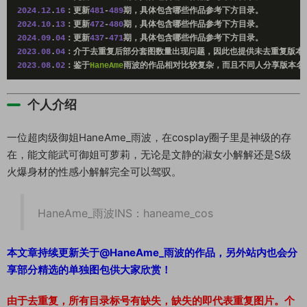
2024.12
.
16
：更新
481
-
489
期，具体包含哪些作品参考下方目录。
2024.10
.
13
：更新
472
-
480
期，具体包含哪些作品参考下方目录。
2024.09
.
04
：更新
437
-
471
期，具体包含哪些作品参考下方目录。
2023.08
.
04
：介于去重复后部分套图数量出现问题，因此也提供未去重复版本
2023.08
.
02
：鉴于
HaneAme
雨波
的作品相对比较复杂，而且不同人分享版本名
个人介绍
一位超肉级御姐HaneAme_雨波，在cosplay圈子里是神级的存
在，能文能武可御姐可萝莉，无论是文静的淑女小解解还是S级
火爆身材的性感小解解完全可以驾驭。
HaneAme_雨波INS：haneame_cos
本文章持续更新关于@HaneAme_雨波的作品，另外站内也会分
享部分精选的单独图包供大家欣赏！
由于去重复，所有目录标号有缺失，缺失的即代表重复图片。个