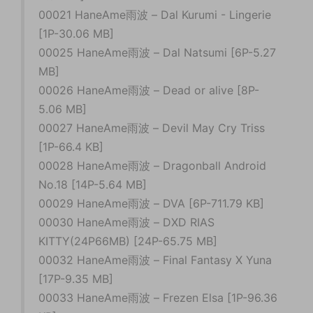
00021 HaneAme雨波 – Dal Kurumi - Lingerie
[1P-30.06 MB]
00025 HaneAme雨波 – Dal Natsumi [6P-5.27
MB]
00026 HaneAme雨波 – Dead or alive [8P-
5.06 MB]
00027 HaneAme雨波 – Devil May Cry Triss
[1P-66.4 KB]
00028 HaneAme雨波 – Dragonball Android
No.18 [14P-5.64 MB]
00029 HaneAme雨波 – DVA [6P-711.79 KB]
00030 HaneAme雨波 – DXD RIAS
KITTY(24P66MB) [24P-65.75 MB]
00032 HaneAme雨波 – Final Fantasy X Yuna
[17P-9.35 MB]
00033 HaneAme雨波 – Frezen Elsa [1P-96.36