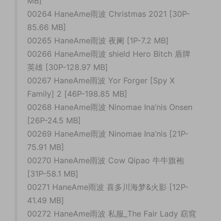
MB]
00264 HaneAme雨波 Christmas 2021 [30P-
85.66 MB]
00265 HaneAme雨波 夜阑 [1P-7.2 MB]
00266 HaneAme雨波 shield Hero Bitch 盾牌
英雄 [30P-128.97 MB]
00267 HaneAme雨波 Yor Forger [Spy X
Family] 2 [46P-198.85 MB]
00268 HaneAme雨波 Ninomae Ina’nis Onsen
[26P-24.5 MB]
00269 HaneAme雨波 Ninomae Ina’nis [21P-
75.91 MB]
00270 HaneAme雨波 Cow Qipao 牛牛旗袍
[31P-58.1 MB]
00271 HaneAme雨波 喜多川海梦&火影 [12P-
41.49 MB]
00272 HaneAme雨波 私服_The Fair Lady 窈窕