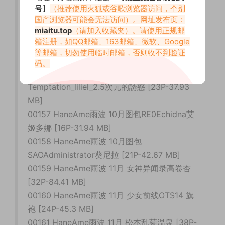
（1356P+20V）- 2 [416P-342.5 MB]
号
】
（推荐使用火狐或谷歌浏览器访问，个别
00153 HaneAme雨波 – 雨波2017-2020全
国产浏览器可能会无法访问）。网址发布页：
miaitu.top
（请加入收藏夹）。请使用正规邮
（1356P+20V）- 3 [131P-81.08 MB]
箱注册，如QQ邮箱、163邮箱、微软、Google
00154 HaneAme雨波 – 雨波2017-2020全
等邮箱，切勿使用临时邮箱，否则收不到验证
（1356P+20V）- 小视频 [22V 53.58 MB]
码。
00155 HaneAme雨波 2.5 Dimensional
Temptation_liliel_2.5次元的誘惑 [23P-37.93
MB]
00157 HaneAme雨波 10月图包RE0Echidna艾
姬多娜 [16P-31.94 MB]
00158 HaneAme雨波 10月图包
SAOAdministrator葵尼拉 [21P-42.67 MB]
00159 HaneAme雨波 11月 女神异闻录高卷杏
[32P-84.41 MB]
00160 HaneAme雨波 11月 少女前线OTS14 旗
袍 [24P-45.3 MB]
00161 HaneAme雨波 11月 松本乱菊温泉 [38P-