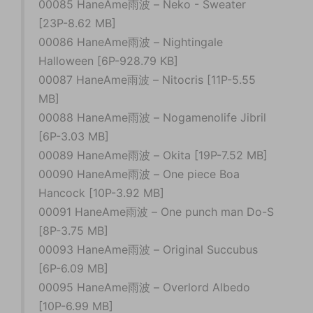
00085 HaneAme雨波 – Neko - Sweater
[23P-8.62 MB]
00086 HaneAme雨波 – Nightingale
Halloween [6P-928.79 KB]
00087 HaneAme雨波 – Nitocris [11P-5.55
MB]
00088 HaneAme雨波 – Nogamenolife Jibril
[6P-3.03 MB]
00089 HaneAme雨波 – Okita [19P-7.52 MB]
00090 HaneAme雨波 – One piece Boa
Hancock [10P-3.92 MB]
00091 HaneAme雨波 – One punch man Do-S
[8P-3.75 MB]
00093 HaneAme雨波 – Original Succubus
[6P-6.09 MB]
00095 HaneAme雨波 – Overlord Albedo
[10P-6.99 MB]