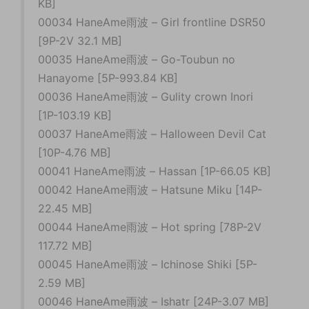
KB]
00034 HaneAme雨波 – Girl frontline DSR50
[9P-2V 32.1 MB]
00035 HaneAme雨波 – Go-Toubun no
Hanayome [5P-993.84 KB]
00036 HaneAme雨波 – Gulity crown Inori
[1P-103.19 KB]
00037 HaneAme雨波 – Halloween Devil Cat
[10P-4.76 MB]
00041 HaneAme雨波 – Hassan [1P-66.05 KB]
00042 HaneAme雨波 – Hatsune Miku [14P-
22.45 MB]
00044 HaneAme雨波 – Hot spring [78P-2V
117.72 MB]
00045 HaneAme雨波 – Ichinose Shiki [5P-
2.59 MB]
00046 HaneAme雨波 – Ishatr [24P-3.07 MB]