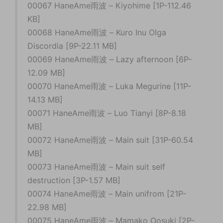
00067 HaneAme雨波 – Kiyohime [1P-112.46
KB]
00068 HaneAme雨波 – Kuro Inu Olga
Discordia [9P-22.11 MB]
00069 HaneAme雨波 – Lazy afternoon [6P-
12.09 MB]
00070 HaneAme雨波 – Luka Megurine [11P-
14.13 MB]
00071 HaneAme雨波 – Luo Tianyi [8P-8.18
MB]
00072 HaneAme雨波 – Main suit [31P-60.54
MB]
00073 HaneAme雨波 – Main suit self
destruction [3P-1.57 MB]
00074 HaneAme雨波 – Main unifrom [21P-
22.98 MB]
00075 HaneAme雨波 – Mamako Oosuki [2P-