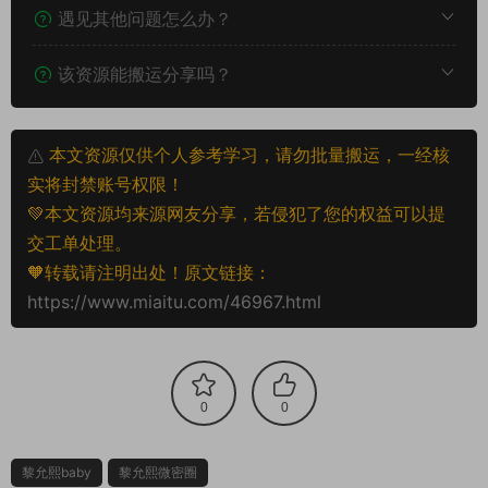
遇见其他问题怎么办？
该资源能搬运分享吗？
本文资源仅供个人参考学习，请勿批量搬运，一经核
实将封禁账号权限！
💚本文资源均来源网友分享，若侵犯了您的权益可以提
交工单处理。
🧡转载请注明出处！原文链接：
https://www.miaitu.com/46967.html
0
0
黎允熙baby
黎允熙微密圈