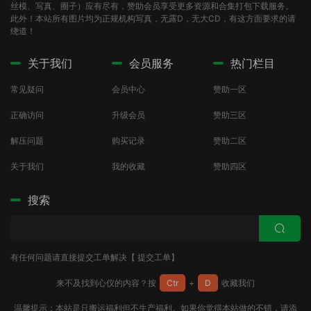
丝模、写真、圈子）应有尽有，赞助会员享受更多资源和合集打包下载服务。
此外！本站所有图片均为正规机构写真，无露D，无大CD，有这方面要求的请
绕道！
关于我们
会员服务
热门栏目
常见疑问
会员中心
赞助一区
正确访问
升级会员
赞助三区
解压问题
购买记录
赞助二区
关于我们
我的收藏
赞助四区
搜索
有任何问题请直接提交工单解决【
提交工单
】
来不及找到心仪的内容？按
Ctr
+
D
收藏我们
温馨提示：本站是只搬运福利但不生产福利。如果你觉得本站做的不错，请添