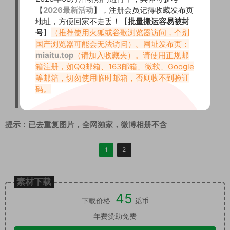
2025.09.03
【
2026最新活动
】，注册会员记得收藏发布页
地址，方便回家不走丢！【
批量搬运容易被封
036 黎允熙baby 微密圈 柠檬黄 [36P-198.7
号
】
（推荐使用火狐或谷歌浏览器访问，个别
MB]
国产浏览器可能会无法访问）。网址发布页：
037 黎允熙baby 微密圈 黑色丁裤 [39P12V-
miaitu.top
（请加入收藏夹）。请使用正规邮
箱注册，如QQ邮箱、163邮箱、微软、Google
609MB]
等邮箱，切勿使用临时邮箱，否则收不到验证
038 黎允熙baby 微密圈 珍珠蜜桃少女系列
码。
[23P5V-40MB]
提示：已去重复图片，全网独家，微博相册不含
1
2
素材下载
45
下载价格
觅币
年费赞助免费