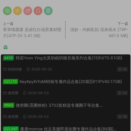
上一篇
下一篇
香草喵露露 圣诞红白场景素材图
清妙 - 内购私拍 湿身戏水 [79P-
片[47P-2V 3.41 GB]
481.5 MB]
猜你喜欢
韩国Yoon Ying允英助眠哄睡音频系列合集[159V/70.61GB]
A410
助眠哄睡
2026-08-05
62
KeyKeyKiYoMi特辑专属作品合集[20期][611PV40.17GB]
GZL170
微密圈
2026-08-03
54
微密圈(觅圈铁粉) 3702套精选专属圈子等合集
WMQ
[138843PV/1019.02GB]
微密圈
2026-08-03
99
麋鹿monroe 丝足美腿即朋友圈专属作品合集[86期]
GZL067