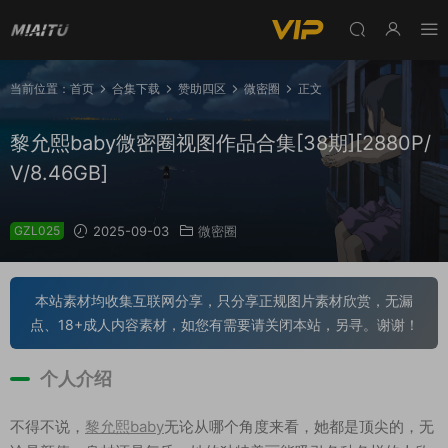
当前位置：
首页
合集下载
赞助四区
微密圈
正文
黎允熙baby微密圈视图作品合集[38期][2880P/
V/8.46GB]
GZL025
2025-09-03
微密圈
本站素材均收集互联网分享，只分享正规图片素材欣赏，无漏
点、18+成人内容素材，如您有需要请关闭本站，另寻。谢谢！
个人介绍
不得不说，
黎允熙baby
无论从哪个角度来看，她都是顶尖的，无