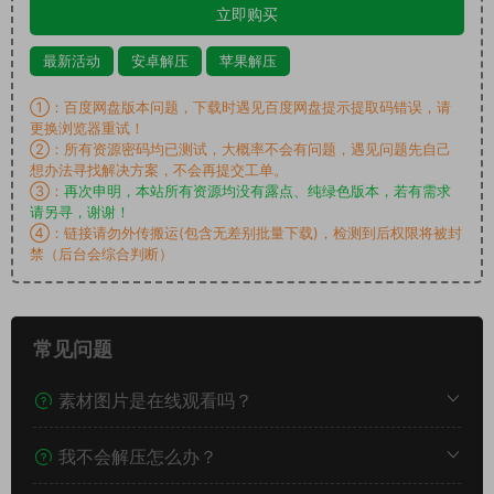
立即购买
最新活动
安卓解压
苹果解压
①：百度网盘版本问题，下载时遇见百度网盘提示提取码错误，请
更换浏览器重试！
②：所有资源密码均已测试，大概率不会有问题，遇见问题先自己
想办法寻找解决方案，不会再提交工单。
③：
再次申明，本站所有资源均没有露点、纯绿色版本，若有需求
请另寻，谢谢！
④：链接请勿外传搬运(包含无差别批量下载)，检测到后权限将被封
禁（后台会综合判断）
常见问题
素材图片是在线观看吗？
我不会解压怎么办？