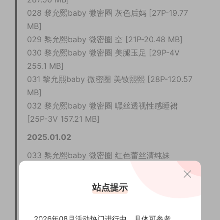
028 黎允熙baby 微密圈 灰色后妈 [27P-19.77
MB]
029 黎允熙baby 微密圈 空 [21P-20.48 MB]
030 黎允熙baby 微密圈 美腿玉足 [29P-4V
255.1 MB]
031 黎允熙baby 微密圈 美钕熙熙 [28P-120.57
MB]
032 黎允熙baby 微密圈 嘿丝透视性感睡裙
[25P-3V 157.21 MB]
2025.01.02
033 黎允熙baby 微密圈 红色蕾丝清纯妹
[55P7V-227MB]
034 黎允熙baby 觅圈 红色[15P5V-100MB]
站点提示
035 黎允熙baby 觅圈 女友风透视衬衣[48P3V-
208MB]
2026年08月活动热门进行中，具体可参考