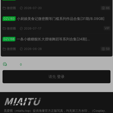
[4138P/9.47GB]
微密圈
2026-07-20
66
小厨娘美食记微密圈等门槛系列作品合集[31期/8.09GB]
GZL183
VIP
微密圈
2026-07-17
一条小糖糖舰长大摆锤舞蹈等系列合集[24期]
GZL168
[850PV/145.9GB]
微密圈
2026-06-28
59
评论
0
请先
登录
觅爱图（miaitu.top）提供海量官方正版写真，均无第三方水印，（Cosplay、