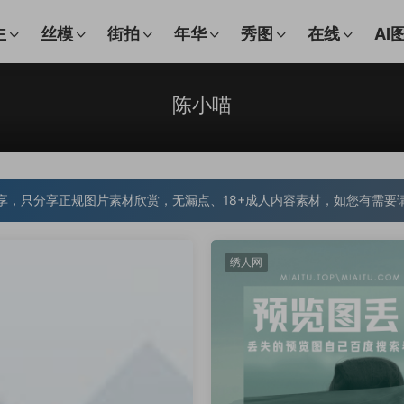
主
丝模
街拍
年华
秀图
在线
AI
陈小喵
享，只分享正规图片素材欣赏，无漏点、18+成人内容素材，如您有需要
绣人网