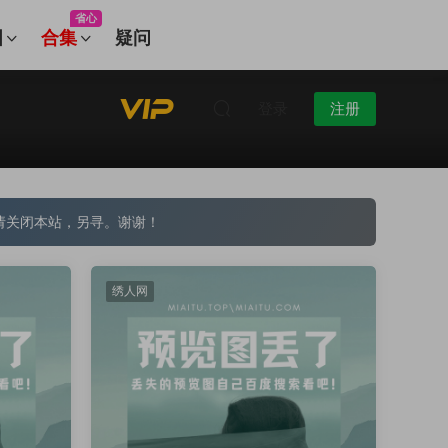
省心
图
合集
疑问
登录
注册
请关闭本站，另寻。谢谢！
绣人网