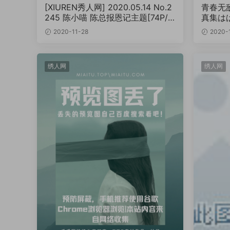
[XIUREN秀人网] 2020.05.14 No.2
青春无敌
245 陈小喵 陈总报恩记主题[74P/1
真集は
65MB]
2020-11-28
2020-
绣人网
绣人网