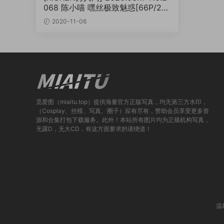
068 陈小喵 嘿丝极致魅惑[66P/213
MB]
2020-11-06
觅爱图（miaitu.top）提供海量官方正版写真，均无第三方水印，
（Cosplay、丝模、写真、圈子）应有尽有，赞助会员享受更多资
源和合集打包下载服务。此外！本站所有图片均为正规机构写真，
无露D，无大CD，有这方面要求的请绕道！
温