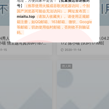
地址，方便回家不走丢！【
批量搬运容易被封
号
】
（推荐使用火狐或谷歌浏览器访问，个别
国产浏览器可能会无法访问）。网址发布页：
miaitu.top
（请加入收藏夹）。请使用正规邮
箱注册，如QQ邮箱、163邮箱、微软、Google
等邮箱，切勿使用临时邮箱，否则收不到验证
陈小喵
码。
N秀人网] 2020.04.23 No.2
[XIUREN秀人网] 2020.04.2
陈小喵 情主题写真[69P/187M
172 陈小喵 [93P/171MB]
1-15
2020-11-14
绣人网