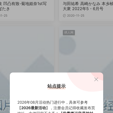
 凹凸有致-菊地姫奈1st写
与田祐希 高崎かなみ 本乡柚
ばたき
大衆 2022年5・6月号
11-25
2020-11-25
绣人网
站点提示
2026年08月活动热门进行中，具体可参考
【
2026最新活动
】，注册会员记得收藏发布页