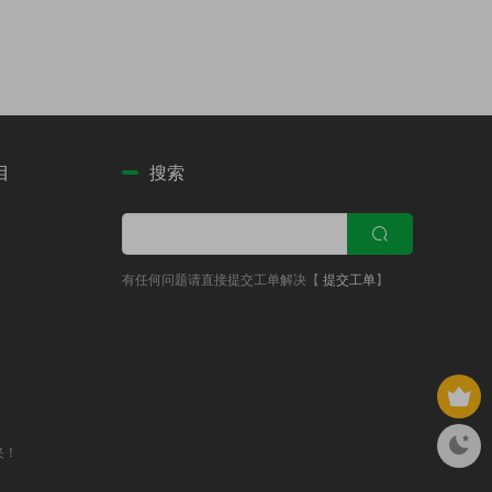
目
搜索
有任何问题请直接提交工单解决【
提交工单
】
夹！