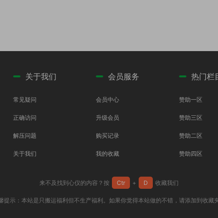
关于我们
会员服务
热门栏
常见疑问
会员中心
赞助一区
正确访问
升级会员
赞助三区
解压问题
购买记录
赞助二区
关于我们
我的收藏
赞助四区
来不及找到心仪的内容？按
Ctr
+
D
收藏我们
馨提示：本站是只搬运福利但不生产福利。如果你觉得本站做的不错，请添加到收藏